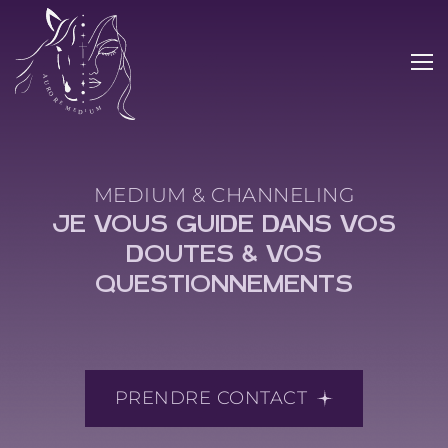
QUI-SUIS-JE ?
MES PRESTATIONS
TARIFS
Accompagnement entreprises
MEDIUM & CHANNELING
JE VOUS GUIDE DANS VOS
ACTUALITÉS
Guidance et voyance
DOUTES & VOS
QUESTIONNEMENTS
Guérison
CONTACT
Magnétisme
PRENDRE CONTACT
Guérison et communication animale