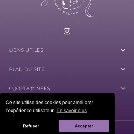
LIENS UTILES
PLAN DU SITE
COORDONNÉES
Ce site utilise des cookies pour améliorer
l’expérience utilisateur.
En savoir plus
Refuser
Accepter
©2026 - AURORE MÉDIUM BRETAGNE