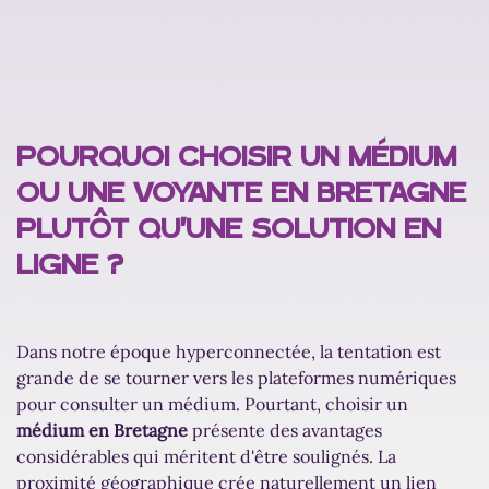
Dégagement / déblocage
Performances équines
POURQUOI CHOISIR UN MÉDIUM
OU UNE VOYANTE EN BRETAGNE
Nettoyage énergétique des lieux
PLUTÔT QU'UNE SOLUTION EN
LIGNE ?
Déontologie
Dans notre époque hyperconnectée, la tentation est
grande de se tourner vers les plateformes numériques
pour consulter un médium. Pourtant, choisir un
médium en Bretagne
présente des avantages
considérables qui méritent d'être soulignés. La
proximité géographique crée naturellement un lien