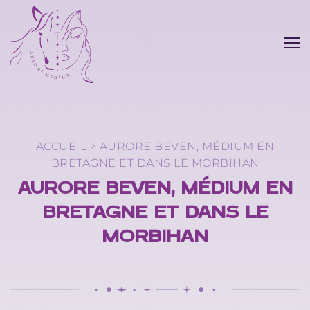
QUI-SUIS-JE ?
MES PRESTATIONS
TARIFS
Accompagnement entreprises
ACCUEIL
>
AURORE BEVEN, MÉDIUM EN
BRETAGNE ET DANS LE MORBIHAN
ACTUALITÉS
Guidance et voyance
AURORE BEVEN, MÉDIUM EN
BRETAGNE ET DANS LE
Guérison
CONTACT
MORBIHAN
Magnétisme
Guérison et communication animale